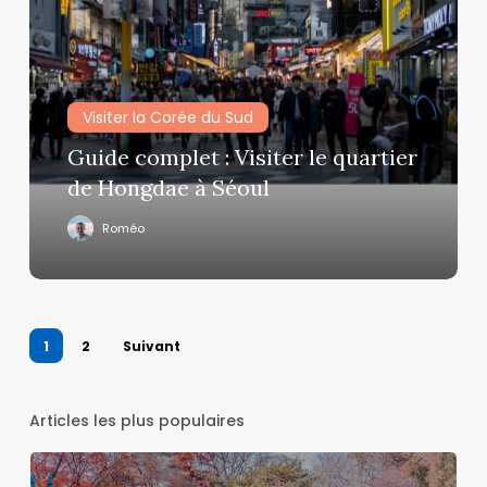
billets
:
Visiter
le
quartier
Visiter la Corée du Sud
de
Hongdae
Guide complet : Visiter le quartier
à
de Hongdae à Séoul
Séoul
Roméo
1
2
Suivant
Articles les plus populaires