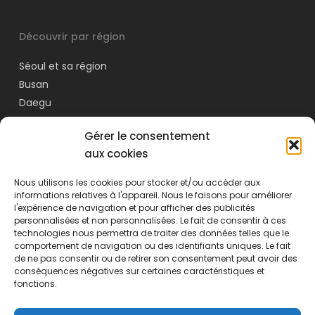
Découvrir par région
Séoul et sa région
Busan
Daegu
Daejeon
Gérer le consentement
Jeju
aux cookies
Nous utilisons les cookies pour stocker et/ou accéder aux
Navigation
informations relatives à l'appareil. Nous le faisons pour améliorer
l'expérience de navigation et pour afficher des publicités
Visiter la Corée du Sud
personnalisées et non personnalisées. Le fait de consentir à ces
Activités
technologies nous permettra de traiter des données telles que le
comportement de navigation ou des identifiants uniques. Le fait
Astuces et conseils
de ne pas consentir ou de retirer son consentement peut avoir des
Culture
conséquences négatives sur certaines caractéristiques et
fonctions.
À propos