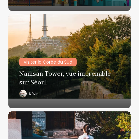
billets
Namsan
Tower,
vue
imprenable
sur
Séoul
Visiter la Corée du Sud
Namsan Tower, vue imprenable
sur Séoul
Kévin
Jeonju
Hanok
village,
le