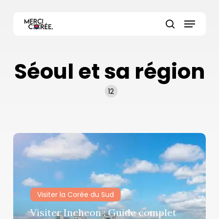
Skip
Menu
to
main
search
content
Séoul et sa région
12
Visiter
Incheon
:
Guide
complet
Visiter la Corée du Sud
pour
Visiter Incheon : Guide complet
découvrir